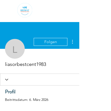
Weitere Optionen
Folgen
liasorbestcent1983
liasorbestcent1983
Profil
Beitrittsdatum: 6. März 2026