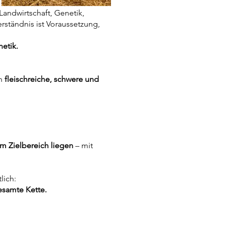
andwirtschaft, Genetik,
ständnis ist Voraussetzung,
etik.
rn
fleischreiche, schwere und
im Zielbereich liegen
– mit
lich:
esamte Kette.