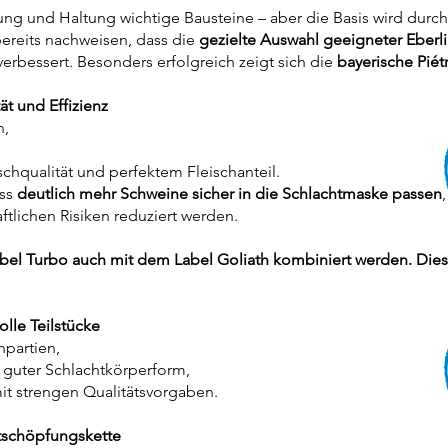
g und Haltung wichtige Bausteine – aber die Basis wird durch
bereits nachweisen, dass die
gezielte Auswahl geeigneter Eberl
erbessert. Besonders erfolgreich zeigt sich die
bayerische Piétr
t und Effizienz
n,
ischqualität und perfektem Fleischanteil.
ass
deutlich mehr Schweine sicher in die Schlachtmaske passen
,
ftlichen Risiken reduziert werden.
bel Turbo auch mit dem Label Goliath kombiniert werden. Dies v
olle Teilstücke
partien,
g guter Schlachtkörperform,
it strengen Qualitätsvorgaben.
rtschöpfungskette