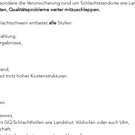
besondere die Verunsicherung rund um Schlachtstandorte wie Lan
sten, Qualitätsprobleme weiter mitzuschleppen.
hlachtschwein entlastet
alle
Stufen:
ahlung,
rgebnisse,
wand,
t trotz hoher Kostenstrukturen.
en.
timmt,
mit GQ-Schlachthöfen wie Landshut, Vilshofen oder auch Ulm,
chaft,