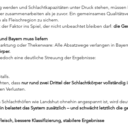
ig werden und Schlachtkapazitäten unter Druck stehen, müssen L
 zusammenarbeiten als je zuvor. Ein gemeinsames Qualitätsver
als Fleischregion zu sichern.
er Faktor ins Spiel, der nicht unbeachtet bleiben darf:
die Gen
und Bayern muss liefern
rmarktung oder Thekenware: Alle Absatzwege verlangen in Baye
örper.
 jedoch eine deutliche Streuung der Ergebnisse:
alls.
chten, dass
nur rund zwei Drittel der Schlachtkörper vollständig 
en Verlusten.
 an Schlachthöfen wie Landshut ohnehin angespannt ist, wird deut
 belastet das System zusätzlich – und schwächt letztlich die g
leisch, bessere Klassifizierung, stabilere Ergebnisse