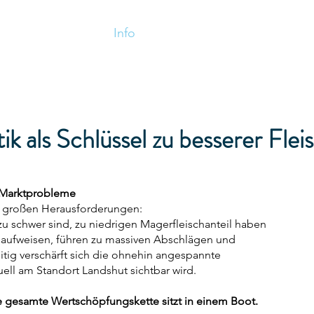
Start
Info
Service
Regionalität
K
k als Schlüssel zu besserer Fleis
n Marktprobleme
r großen Herausforderungen:
 zu schwer sind, zu niedrigen Magerfleischanteil haben
e aufweisen, führen zu massiven Abschlägen und
tig verschärft sich die ohnehin angespannte
ell am Standort Landshut sichtbar wird.
ie gesamte Wertschöpfungskette sitzt in einem Boot.