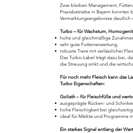
Zwar bleiben Management, Fütterun
Praxisbetriebe in Bayern konnten 
Vermarktungsergebnisse deutlich v
Turbo – für Wachstum, Homogenitä
hohe und gleichmäßige Zunahme
sehr gute Futterverwertung,
robuste Tiere mit verlässlicher Fle
Das Turbo-Label trägt dazu bei, d
die Streuung sinkt und die wirtscha
Für noch mehr Fleisch kann das La
Turbo Eigenschaften:
Goliath – für Fleischfülle und wertv
ausgeprägte Rücken- und Schinken
hohe Fleischigkeit bei gleichzeiti
ideal für Märkte und Programme m
Ein starkes Signal entlang der We