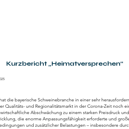
Start
Info
Service
Regionalität
K
Kurzbericht „Heimatversprechen“
2025
at die bayerische Schweinebranche in einer sehr herausforder
r Qualitäts- und Regionalitätsmarkt in der Corona-Zeit noch ei
 wirtschaftliche Abschwächung zu einem starken Preisdruck un
wicklung, die enorme Anpassungsfähigkeit erforderte und groß
edingungen und zusätzlicher Belastungen – insbesondere durc