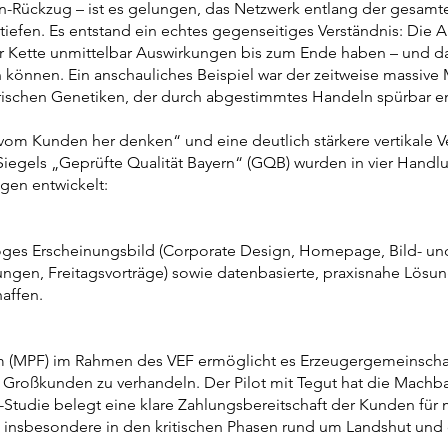
n-Rückzug – ist es gelungen, das Netzwerk entlang der gesam
tiefen. Es entstand ein echtes gegenseitiges Verständnis: Die A
 Kette unmittelbar Auswirkungen bis zum Ende haben – und d
können. Ein anschauliches Beispiel war der zeitweise massive M
erischen Genetiken, der durch abgestimmtes Handeln spürbar e
vom Kunden her denken“ und eine deutlich stärkere vertikale Ve
Siegels „Geprüfte Qualität Bayern“ (GQB) wurden in vier Handlu
gen entwickelt:
loges Erscheinungsbild (Corporate Design, Homepage, Bild- und
ngen, Freitagsvorträge) sowie datenbasierte, praxisnahe Lösu
haffen.
rm (MPF) im Rahmen des VEF ermöglicht es Erzeugergemeinschaf
ßkunden zu verhandeln. Der Pilot mit Tegut hat die Machbark
tudie belegt eine klare Zahlungsbereitschaft der Kunden für 
– insbesondere in den kritischen Phasen rund um Landshut und 