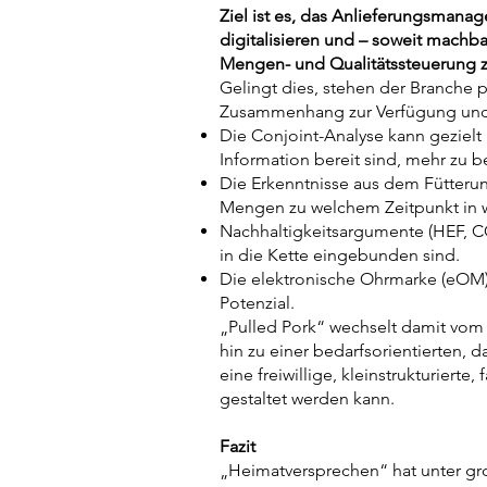
Ziel ist es, das Anlieferungsmana
digitalisieren und – soweit machb
Mengen- und Qualitätssteuerung 
Gelingt dies, stehen der Branche 
Zusammenhang zur Verfügung und k
Die Conjoint-Analyse kann gezielt
Information bereit sind, mehr zu 
Die Erkenntnisse aus dem Fütterung
Mengen zu welchem Zeitpunkt in w
Nachhaltigkeitsargumente (HEF, CO
in die Kette eingebunden sind.
Die elektronische Ohrmarke (eOM) 
Potenzial.
„Pulled Pork“ wechselt damit vom 
hin zu einer bedarfsorientierten,
eine freiwillige, kleinstrukturierte
gestaltet werden kann.
Fazit
„Heimatversprechen“ hat unter gr