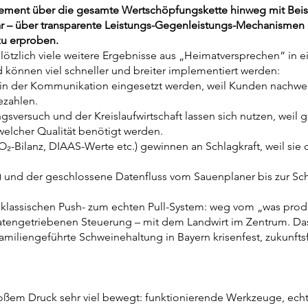
gement über die gesamte Wertschöpfungskette hinweg mit Beisp
ar – über transparente Leistungs-Gegenleistungs-Mechanismen (I
zu erproben.
plötzlich viele weitere Ergebnisse aus „Heimatversprechen“ in 
önnen viel schneller und breiter implementiert werden:
 in der Kommunikation eingesetzt werden, weil Kunden nachwei
bezahlen.
sversuch und der Kreislaufwirtschaft lassen sich nutzen, weil 
elcher Qualität benötigt werden.
₂-Bilanz, DIAAS-Werte etc.) gewinnen an Schlagkraft, weil sie 
und der geschlossene Datenfluss vom Sauenplaner bis zur Schla
klassischen Push- zum echten Pull-System: weg vom „was produ
 datengetriebenen Steuerung – mit dem Landwirt im Zentrum. Das
, familiengeführte Schweinehaltung in Bayern krisenfest, zukunftsf
oßem Druck sehr viel bewegt: funktionierende Werkzeuge, echt