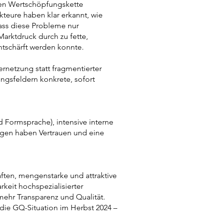
ten Wertschöpfungskette
kteure haben klar erkannt, wie
ass diese Probleme nur
arktdruck durch zu fette,
ntschärft werden konnte.
rnetzung statt fragmentierter
ngsfeldern konkrete, sofort
 Formsprache), intensive interne
ngen haben Vertrauen und eine
ten, mengenstarke und attraktive
eit hochspezialisierter
mehr Transparenz und Qualität.
die GQ-Situation im Herbst 2024 –