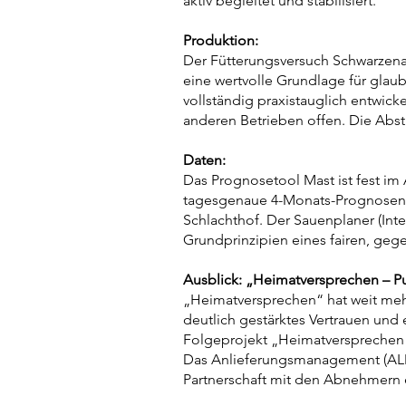
aktiv begleitet und stabilisiert.
Produktion:
Der Fütterungsversuch Schwarzenau
eine wertvolle Grundlage für gla
vollständig praxistauglich entwick
anderen Betrieben offen. Die Abs
Daten:
Das Prognosetool Mast ist fest im
tagesgenaue 4-Monats-Prognosen – 
Schlachthof. Der Sauenplaner (Int
Grundprinzipien eines fairen, gege
Ausblick: „Heimatversprechen – P
„Heimatversprechen“ hat weit mehr 
deutlich gestärktes Vertrauen und
Folgeprojekt „Heimatversprechen 
Das Anlieferungsmanagement (ALM) 
Partnerschaft mit den Abnehmern e