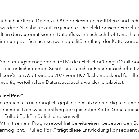
 hat handfeste Daten zu höherer Ressourceneffizienz und echter
ubwürdige Nachhaltigkeitsargumente. Die elektronische Einzel
elt, in den automatisierten Datenfluss am Schlachthof Landshut 
timmung der Schlachtschweinequalität entlang der Kette wurde 
 Anlieferungsmanagement (ALM) des Fleischprüfrings/Qualifood 
ein entscheidender Schritt hin zu echter Planungssicherheit 
elicon/SPonWeb) wird ab 2027 vom LKV flächendeckend für alle 
nseitig vorteilhaften Datenaustauschs wurden erarbeitet.
ulled Pork“
erreicht als ursprünglich geplant: einsatzbereite digitale un
 eine neue Denkweise entlang der gesamten Kette. Genau diese
– Pulled Pork“ möglich und sinnvoll.
mit seinem Prognosetool hat bereits einen bedeutenden Schrit
rmöglicht. „Pulled Pork“ trägt diese Entwicklung konsequent 