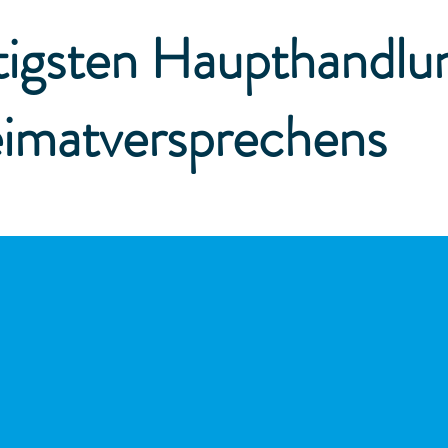
tigsten Haupthandlu
imatversprechens